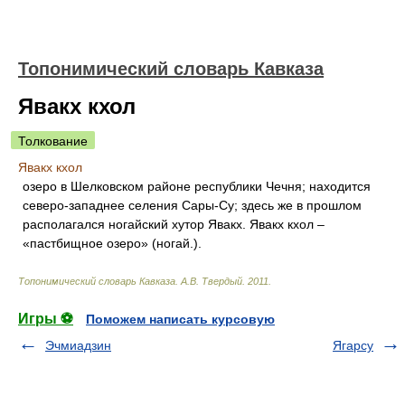
Топонимический словарь Кавказа
Явакх кхол
Толкование
Явакх кхол
озеро в Шелковском районе республики Чечня; находится
северо-западнее селения Сары-Су; здесь же в прошлом
располагался ногайский хутор Явакх. Явакх кхол –
«пастбищное озеро» (ногай.).
Топонимический словарь Кавказа
.
А.В. Твердый
.
2011
.
Игры ⚽
Поможем написать курсовую
Эчмиадзин
Ягарсу